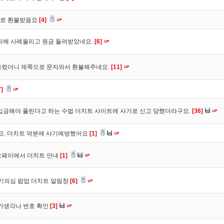
바로 환불받음요
[4]
피해 사례올리고 원금 돌려받았네요.
[6]
올렸더니 제쪽으로 문자와서 환불해주네요.
[11]
7]
입금해야 풀린다고 하는 수법 더치트 사이트에 사기로 신고 당했더라구요.
[36]
구요. 더치트 덕분에 사기예방했어요
[1]
오페이에서 더치트 안내
[1]
사기의심 팝업 더치트 알림창
[6]
트가생각나 번호 확인
[3]