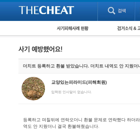
피해사례 현황
검거 소식
직거래 피해사례
고맙습니다! 감
게임 · 비실물 피해사례
스팸 피해사례
암호화폐 피해사례
더치트 등록하고 환불 받았습니다. 더치트 내역도 안 지웠더
보이스피싱 피해사례
유해사이트 목록
비공개 피해사례
교양있는피라미드(피해회원)
워킹홀리데이 피해사례
입력된 인사말이 없습니다.
등록하고 며칠뒤에 연락오더니 환불 문제로 연락했다 하더라구
역도 안 지웠더니 결국 환불해줬습니다.