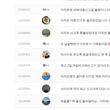
사○○
12310212
더치트에 피해내용신고글 올렸더니 
더치트 덕분인지 돈 돌려받았습니다. 
12272934
더치트 신고후 환불받았네요 더치트 
12264890
예○○
12255384
돈 날릴뻔한거 더치트가 구해줬어용
[
타사이트 유도후 동결계좌라고 한 후 
12227401
명○○
12225704
최근 2일, 8일에 피해신고가 있더라
12148456
카카오뱅크 골마켓 사기꾼 계좌 카카
12135083
셔리마켓 주의 최근 신고내역 13건 
빅솔몰? 에 물건 올라달라는... 더치
12118588