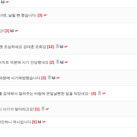
다면, 날릴 뻔 했습니다.
[3]
단!
[3]
마켓 조심하세요 강대춘 조희강
[12]
 더치트 덕분에 사기 안당했네요
[2]
. 덕분에 사기예방했습니다
[3]
를 검색해서 알려주는 바람에 큰일날뻔한 일을 막았네요~
[4]
시 사기가 맞더라고요!
[1]
확인하니 역시입니다
[5]