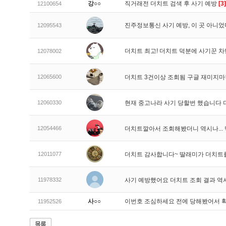
강○○
직거래전 더치트 검색 후 사기 예방
[3]
12100654
진주정보통신 사기 예방, 이 곳 아니었
12095543
더치트 최고! 더치트 덕분에 사기꾼 차
12078002
12065600
더치트 3건이상 조회됨 구글 재미지
12060330
현재 중고나라 사기 당할번 했습니다
12054466
더치트깔아서 조회해봤더니 역시나..
12011077
더치트 감사합니다~ 딸래미가 더치트
11978332
사기 예방했어요 더치트 조회 결과 역
사○○
이번호 조심하세요 전에 당해봤어서 
11952526