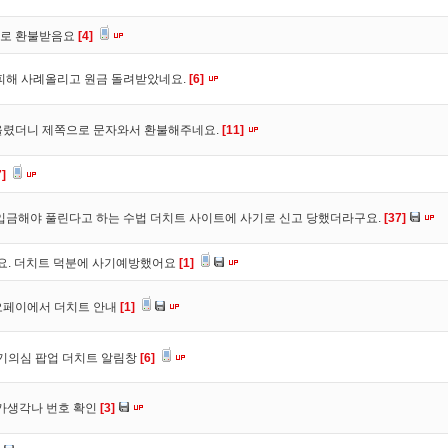
바로 환불받음요
[4]
피해 사례올리고 원금 돌려받았네요.
[6]
올렸더니 제쪽으로 문자와서 환불해주네요.
[11]
7]
입금해야 풀린다고 하는 수법 더치트 사이트에 사기로 신고 당했더라구요.
[37]
구요. 더치트 덕분에 사기예방했어요
[1]
오페이에서 더치트 안내
[1]
사기의심 팝업 더치트 알림창
[6]
트가생각나 번호 확인
[3]