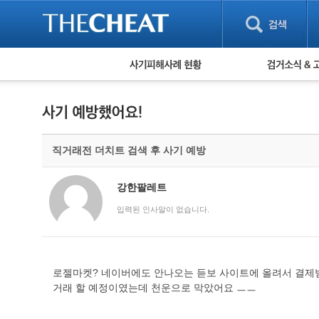
피해사례 현황
검거 소식
직거래 피해사례
고맙습니다! 감
게임 · 비실물 피해사례
스팸 피해사례
암호화폐 피해사례
직거래전 더치트 검색 후 사기 예방
보이스피싱 피해사례
유해사이트 목록
비공개 피해사례
강한팔레트
워킹홀리데이 피해사례
입력된 인사말이 없습니다.
로젤마켓? 네이버에도 안나오는 듣보 사이트에 올려서 결제받
거래 할 예정이였는데 천운으로 막았어요 ㅡㅡ