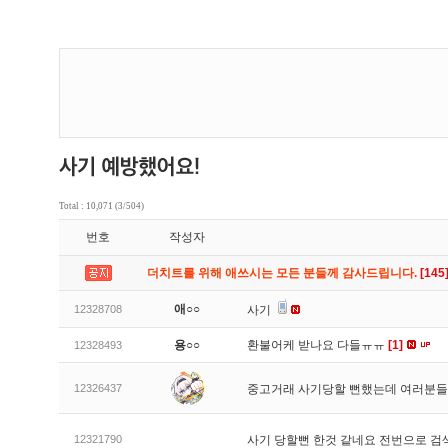
Total : 10,071 (3/504)
번호
작성자
더치트를 위해 애쓰시는 모든 분들께 감사드립니다.
[145
애○○
12328708
사기
용○○
환불어케 받나요 다들ㅠㅠ
[1]
12328493
12326437
중고거래 사기당할 뻔했는데 여러분들
12321790
사기 당할뻔 한것 같네요 전번으로 검