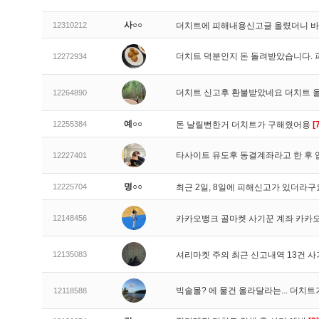
사○○
12310212
더치트에 피해내용신고글 올렸더니 
더치트 덕분인지 돈 돌려받았습니다. 
12272934
더치트 신고후 환불받았네요 더치트 
12264890
예○○
12255384
돈 날릴뻔한거 더치트가 구해줬어용
[
타사이트 유도후 동결계좌라고 한 후 
12227401
명○○
12225704
최근 2일, 8일에 피해신고가 있더라
12148456
카카오뱅크 골마켓 사기꾼 계좌 카카
12135083
셔리마켓 주의 최근 신고내역 13건 
빅솔몰? 에 물건 올라달라는... 더치
12118588