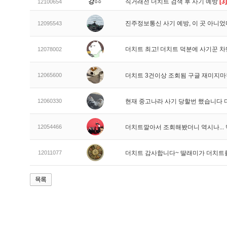
강○○
직거래전 더치트 검색 후 사기 예방
[3]
12100654
진주정보통신 사기 예방, 이 곳 아니었
12095543
더치트 최고! 더치트 덕분에 사기꾼 차
12078002
12065600
더치트 3건이상 조회됨 구글 재미지
12060330
현재 중고나라 사기 당할번 했습니다
12054466
더치트깔아서 조회해봤더니 역시나..
12011077
더치트 감사합니다~ 딸래미가 더치트