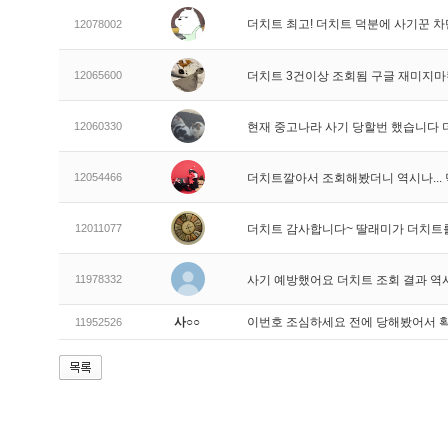
더치트 최고! 더치트 덕분에 사기꾼 차
12078002
12065600
더치트 3건이상 조회됨 구글 재미지
12060330
현재 중고나라 사기 당할번 했습니다
12054466
더치트깔아서 조회해봤더니 역시나..
12011077
더치트 감사합니다~ 딸래미가 더치트
11978332
사기 예방했어요 더치트 조회 결과 역
사○○
이번호 조심하세요 전에 당해봤어서 
11952526