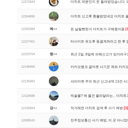
더치트 덕분인지 돈 돌려받았습니다. 
12272934
더치트 신고후 환불받았네요 더치트 
12264890
예○○
12255384
돈 날릴뻔한거 더치트가 구해줬어용
[
타사이트 유도후 동결계좌라고 한 후 
12227401
명○○
12225704
최근 2일, 8일에 피해신고가 있더라
12148456
카카오뱅크 골마켓 사기꾼 계좌 카카
12135083
셔리마켓 주의 최근 신고내역 13건 
빅솔몰? 에 물건 올라달라는... 더치
12118588
강○○
직거래전 더치트 검색 후 사기 예방
[3]
12100654
진주정보통신 사기 예방, 이 곳 아니었
12095543