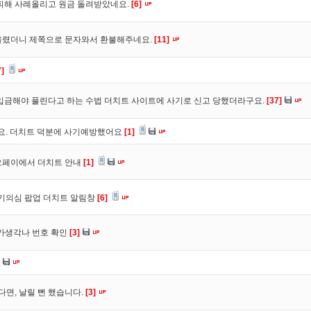
피해 사례올리고 원금 돌려받았네요.
[6]
올렸더니 제쪽으로 문자와서 환불해주네요.
[11]
7]
입금해야 풀린다고 하는 수법 더치트 사이트에 사기로 신고 당했더라구요.
[37]
구요. 더치트 덕분에 사기예방했어요
[1]
오페이에서 더치트 안내
[1]
사기의심 팝업 더치트 알림창
[6]
트가생각나 번호 확인
[3]
다면, 날릴 뻔 했습니다.
[3]