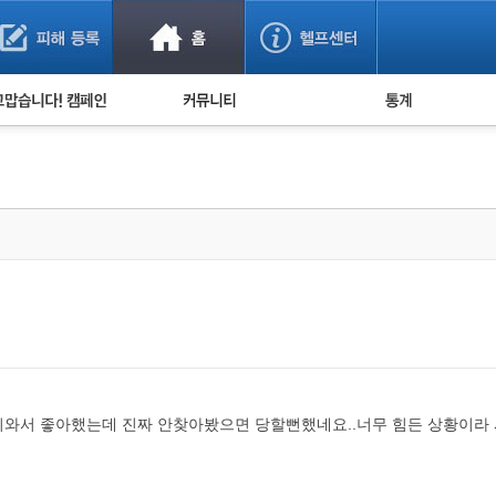
사기 예방했어요!
누적 피해사례 통계
사의 마음 전하기
자유게시판
피해물품명 통계
사기뉴스 브리핑
지역·통신사 통계
사건 사진 자료
은행 일별 피해등록 
사기방지 아이디어
신종사기 주의 정보
전문가 칼럼
금융사기 관련 영상
이와서 좋아했는데 진짜 안찾아봤으면 당할뻔했네요..너무 힘든 상황이라