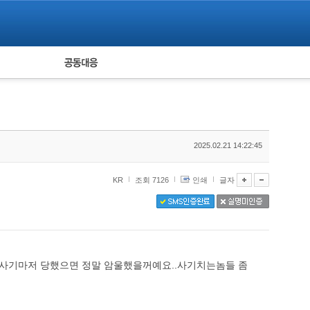
피해자 공동대응
통계
2025.02.21 14:22:45
KR
조회 7126
인쇄
글자
 사기마저 당했으면 정말 암울했을꺼예요..사기치는놈들 좀