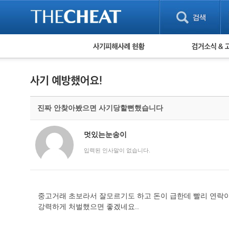
피해사례 현황
검거 소식
직거래 피해사례
고맙습니다! 감
게임 · 비실물 피해사례
스팸 피해사례
암호화폐 피해사례
진짜 안찾아봤으면 사기당할뻔했습니다
보이스피싱 피해사례
유해사이트 목록
비공개 피해사례
멋있는눈송이
워킹홀리데이 피해사례
입력된 인사말이 없습니다.
중고거래 초보라서 잘모르기도 하고 돈이 급한데 빨리 연락
강력하게 처벌했으면 좋겠네요..