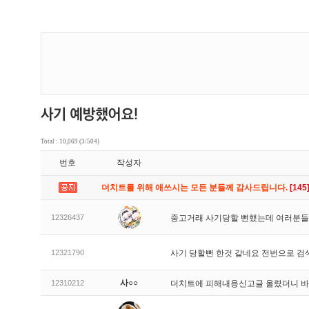
Total : 10,069 (3/504)
번호
작성자
더치트를 위해 애쓰시는 모든 분들께 감사드립니다.
[145
12326437
중고거래 사기당할 뻔했는데 여러분들
12321790
사기 당할뻔 한것 같네요 전번으로 검
사○○
12310212
더치트에 피해내용신고글 올렸더니 