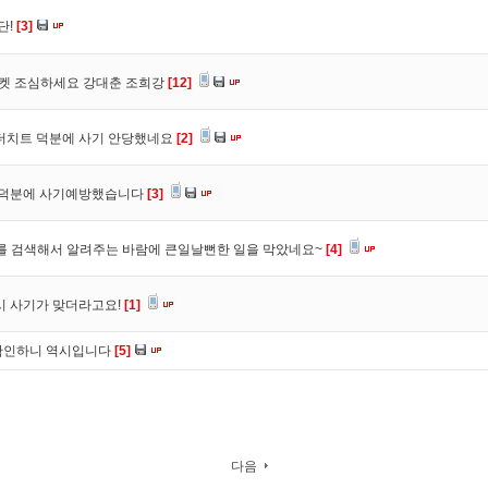
단!
[3]
마켓 조심하세요 강대춘 조희강
[12]
 더치트 덕분에 사기 안당했네요
[2]
. 덕분에 사기예방했습니다
[3]
를 검색해서 알려주는 바람에 큰일날뻔한 일을 막았네요~
[4]
시 사기가 맞더라고요!
[1]
확인하니 역시입니다
[5]
다음