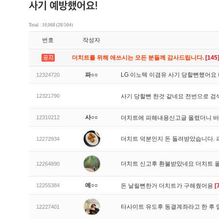
Total : 10,068 (28/504)
번호
작성자
더치트를 위해 애쓰시는 모든 분들께 감사드립니다.
[145
파○○
LG 이노텍 이겸유 사기 당할뻔했어요
12324720
12321790
사기 당할뻔 한것 같네요 전번으로 검
사○○
12310212
더치트에 피해내용신고글 올렸더니 
더치트 덕분인지 돈 돌려받았습니다. 
12272934
더치트 신고후 환불받았네요 더치트 
12264890
예○○
12255384
돈 날릴뻔한거 더치트가 구해줬어용
[
타사이트 유도후 동결계좌라고 한 후 
12227401