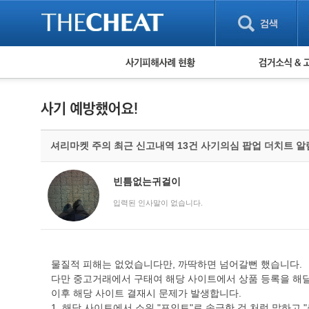
피해사례 현황
검거 소식
직거래 피해사례
고맙습니다! 감
게임 · 비실물 피해사례
스팸 피해사례
암호화폐 피해사례
셔리마켓 주의 최근 신고내역 13건 사기의심 팝업 더치트 
보이스피싱 피해사례
유해사이트 목록
비공개 피해사례
빈틈없는귀걸이
워킹홀리데이 피해사례
입력된 인사말이 없습니다.
물질적 피해는 없었습니다만, 까딱하면 넘어갈뻔 했습니다.
다만 중고거래에서 구태여 해당 사이트에서 상품 등록을 해달
이후 해당 사이트 결재시 문제가 발생합니다.
1. 해당 사이트에서 소위 "포인트"로 송금한 것 처럼 말하고