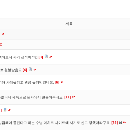
제목
]
색해보니 사기 전적이 5번
[3]
바로 환불받음요
[4]
피해 사례올리고 원금 돌려받았네요.
[6]
올렸더니 제쪽으로 문자와서 환불해주네요.
[11]
7]
입금해야 풀린다고 하는 수법 더치트 사이트에 사기로 신고 당했더라구요.
[36]