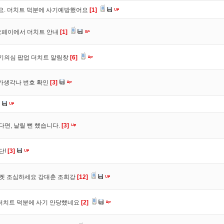
구요. 더치트 덕분에 사기예방했어요
[1]
오페이에서 더치트 안내
[1]
사기의심 팝업 더치트 알림창
[6]
트가생각나 번호 확인
[3]
다면, 날릴 뻔 했습니다.
[3]
단!
[3]
마켓 조심하세요 강대춘 조희강
[12]
 더치트 덕분에 사기 안당했네요
[2]