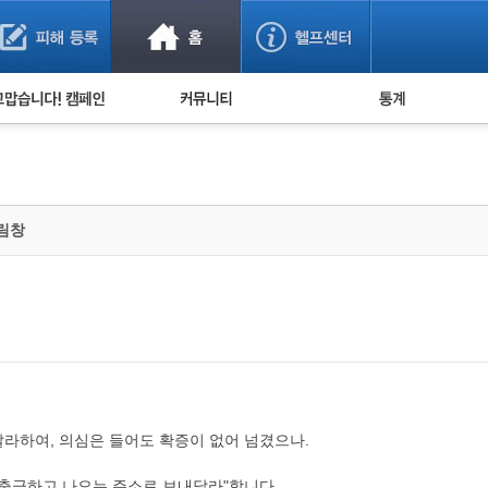
사기 예방했어요!
누적 피해사례 통계
사의 마음 전하기
자유게시판
피해물품명 통계
사기뉴스 브리핑
지역·통신사 통계
사건 사진 자료
은행 일별 피해등록 
알림창
사기방지 아이디어
신종사기 주의 정보
전문가 칼럼
금융사기 관련 영상
라하여, 의심은 들어도 확증이 없어 넘겼으나.
 "출금하고 나오는 주소로 보내달라"합니다