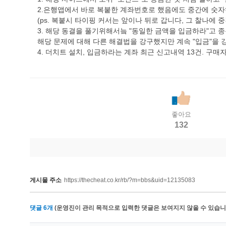
2.은행앱에서 바로 복붙한 계좌번호로 했음에도 중간에 숫자
(ps. 복붙시 타이핑 커서는 앞이나 뒤로 갑니다, 그 찰나에
3. 해당 동결을 풀기위해서늨 "동일한 금액을 입금하라"고 
해당 문제에 대해 다른 해결법을 강구했지만 계속 "입금"을 
4. 더치트 설치, 입금하라는 계좌 최근 신고내역 13건. 구
좋아요
132
게시물 주소
https://thecheat.co.kr/rb/?m=bbs&uid=12135083
댓글
6
개
(운영진이 관리 목적으로 입력한 댓글은 보여지지 않을 수 있습니다