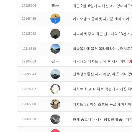
명○○
12225704
최근 2일, 8일에 피해신고가 있더라
12148456
카카오뱅크 골마켓 사기꾼 계좌 카카
12135083
셔리마켓 주의 최근 신고내역 13건 
빅솔몰? 에 물건 올라달라는... 더치
12118588
강○○
직거래전 더치트 검색 후 사기 예방
[3]
12100654
진주정보통신 사기 예방, 이 곳 아니었
12095543
더치트 최고! 더치트 덕분에 사기꾼 차
12078002
12065600
더치트 3건이상 조회됨 구글 재미지
12060330
현재 중고나라 사기 당할번 했습니다