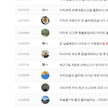
사○○
12310212
더치트에 피해내용신고글 올렸더니 
더치트 덕분인지 돈 돌려받았습니다. 
12272934
더치트 신고후 환불받았네요 더치트 
12264890
예○○
12255384
돈 날릴뻔한거 더치트가 구해줬어용
[
타사이트 유도후 동결계좌라고 한 후 
12227401
명○○
12225704
최근 2일, 8일에 피해신고가 있더라
12148456
카카오뱅크 골마켓 사기꾼 계좌 카카
12135083
셔리마켓 주의 최근 신고내역 13건 
빅솔몰? 에 물건 올라달라는... 더치
12118588