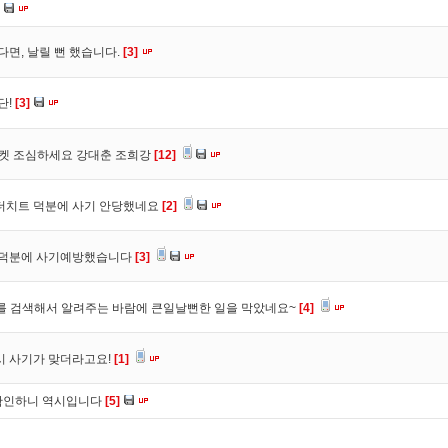
다면, 날릴 뻔 했습니다.
[3]
단!
[3]
마켓 조심하세요 강대춘 조희강
[12]
 더치트 덕분에 사기 안당했네요
[2]
. 덕분에 사기예방했습니다
[3]
를 검색해서 알려주는 바람에 큰일날뻔한 일을 막았네요~
[4]
시 사기가 맞더라고요!
[1]
확인하니 역시입니다
[5]