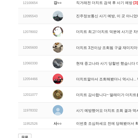
강○○
직거래전 더치트 검색 후 사기 예방
[3]
12100654
진주정보통신 사기 예방, 이 곳 아니었
12095543
더치트 최고! 더치트 덕분에 사기꾼 차
12078002
12065600
더치트 3건이상 조회됨 구글 재미지
12060330
현재 중고나라 사기 당할번 했습니다
12054466
더치트깔아서 조회해봤더니 역시나..
12011077
더치트 감사합니다~ 딸래미가 더치트
11978332
사기 예방했어요 더치트 조회 결과 역
사○○
이번호 조심하세요 전에 당해봤어서 
11952526