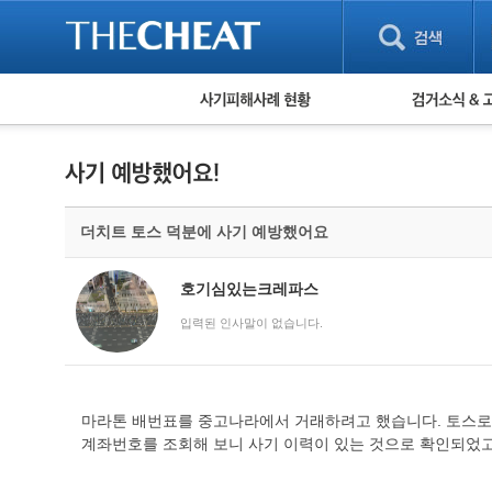
피해사례 현황
검거 소식
직거래 피해사례
고맙습니다! 감
게임 · 비실물 피해사례
스팸 피해사례
암호화폐 피해사례
더치트 토스 덕분에 사기 예방했어요
보이스피싱 피해사례
유해사이트 목록
비공개 피해사례
호기심있는크레파스
워킹홀리데이 피해사례
입력된 인사말이 없습니다.
마라톤 배번표를 중고나라에서 거래하려고 했습니다. 토스로 
계좌번호를 조회해 보니 사기 이력이 있는 것으로 확인되었고,