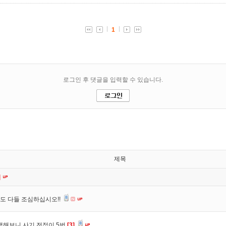
제목
]
도 다들 조심하십시오!!
색해보니 사기 전적이 5번
[3]