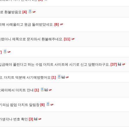
바로 환불받음요
[4]
피해 사례올리고 원금 돌려받았네요.
[6]
올렸더니 제쪽으로 문자와서 환불해주네요.
[11]
7]
입금해야 풀린다고 하는 수법 더치트 사이트에 사기로 신고 당했더라구요.
[37]
구요. 더치트 덕분에 사기예방했어요
[1]
오페이에서 더치트 안내
[1]
사기의심 팝업 더치트 알림창
[6]
트가생각나 번호 확인
[3]