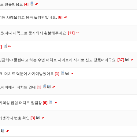
바로 환불받음요
[4]
피해 사례올리고 원금 돌려받았네요.
[6]
올렸더니 제쪽으로 문자와서 환불해주네요.
[11]
7]
입금해야 풀린다고 하는 수법 더치트 사이트에 사기로 신고 당했더라구요.
[37]
구요. 더치트 덕분에 사기예방했어요
[1]
오페이에서 더치트 안내
[1]
사기의심 팝업 더치트 알림창
[6]
트가생각나 번호 확인
[3]