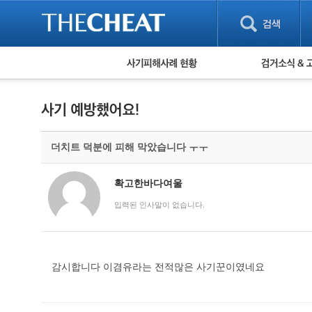
피해사례 현황
검거 소식
직거래 피해사례
고맙습니다! 감
게임 · 비실물 피해사례
스팸 피해사례
암호화폐 피해사례
더치트 덕분에 피해 막았습니다 ㅜㅜ
보이스피싱 피해사례
유해사이트 목록
비공개 피해사례
확고한바다여울
워킹홀리데이 피해사례
입력된 인사말이 없습니다.
감시합니다 이겸유라는 전적많은 사기꾼이였네요