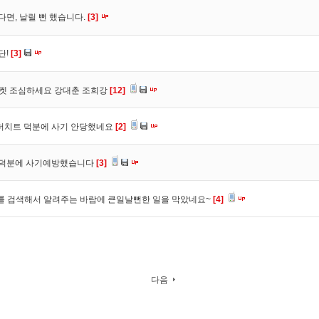
다면, 날릴 뻔 했습니다.
[3]
단!
[3]
마켓 조심하세요 강대춘 조희강
[12]
 더치트 덕분에 사기 안당했네요
[2]
. 덕분에 사기예방했습니다
[3]
를 검색해서 알려주는 바람에 큰일날뻔한 일을 막았네요~
[4]
다음