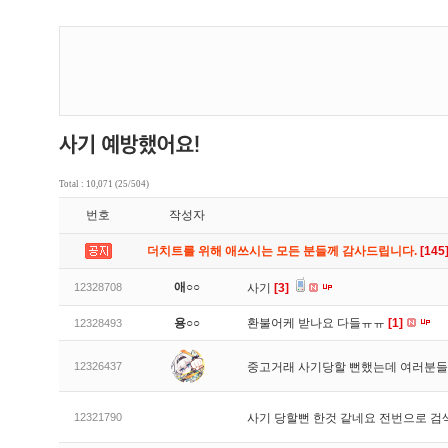
Total : 10,071 (25/504)
번호
작성자
더치트를 위해 애쓰시는 모든 분들께 감사드립니다.
[145
애○○
12328708
사기
[3]
용○○
환불어케 받나요 다들ㅠㅠ
[1]
12328493
12326437
중고거래 사기당할 뻔했는데 여러분들
12321790
사기 당할뻔 한것 같네요 전번으로 검