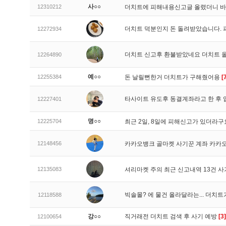
사○○
12310212
더치트에 피해내용신고글 올렸더니 
더치트 덕분인지 돈 돌려받았습니다. 
12272934
더치트 신고후 환불받았네요 더치트 
12264890
예○○
12255384
돈 날릴뻔한거 더치트가 구해줬어용
[
타사이트 유도후 동결계좌라고 한 후 
12227401
명○○
12225704
최근 2일, 8일에 피해신고가 있더라
12148456
카카오뱅크 골마켓 사기꾼 계좌 카카
12135083
셔리마켓 주의 최근 신고내역 13건 
빅솔몰? 에 물건 올라달라는... 더치
12118588
강○○
직거래전 더치트 검색 후 사기 예방
[3]
12100654