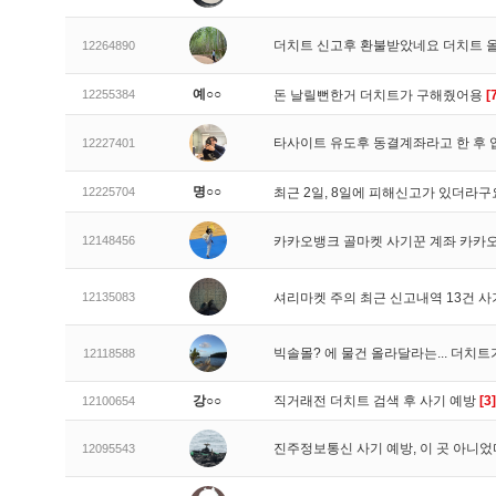
더치트 신고후 환불받았네요 더치트 
12264890
예○○
12255384
돈 날릴뻔한거 더치트가 구해줬어용
[
타사이트 유도후 동결계좌라고 한 후 
12227401
명○○
12225704
최근 2일, 8일에 피해신고가 있더라
12148456
카카오뱅크 골마켓 사기꾼 계좌 카카
12135083
셔리마켓 주의 최근 신고내역 13건 
빅솔몰? 에 물건 올라달라는... 더치
12118588
강○○
직거래전 더치트 검색 후 사기 예방
[3]
12100654
진주정보통신 사기 예방, 이 곳 아니었
12095543