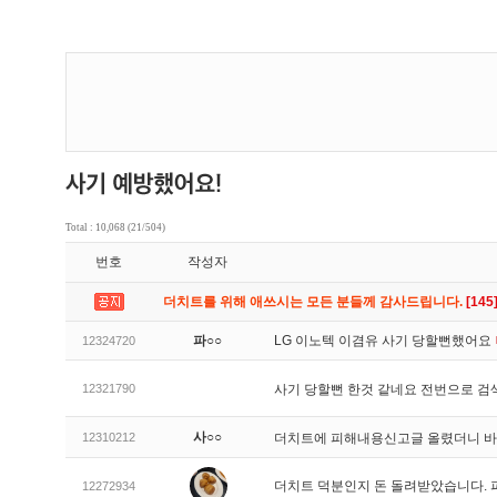
Total : 10,068 (21/504)
번호
작성자
더치트를 위해 애쓰시는 모든 분들께 감사드립니다.
[145
파○○
LG 이노텍 이겸유 사기 당할뻔했어요
12324720
12321790
사기 당할뻔 한것 같네요 전번으로 검
사○○
12310212
더치트에 피해내용신고글 올렸더니 
더치트 덕분인지 돈 돌려받았습니다. 
12272934