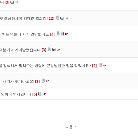
단!
[3]
마켓 조심하세요 강대춘 조희강
[12]
 더치트 덕분에 사기 안당했네요
[2]
. 덕분에 사기예방했습니다
[3]
를 검색해서 알려주는 바람에 큰일날뻔한 일을 막았네요~
[4]
시 사기가 맞더라고요!
[1]
확인하니 역시입니다
[5]
다음