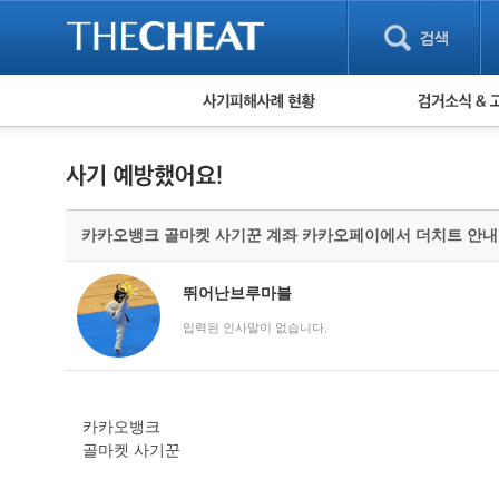
피해사례 현황
검거 소식
직거래 피해사례
고맙습니다! 감
게임 · 비실물 피해사례
스팸 피해사례
암호화폐 피해사례
카카오뱅크 골마켓 사기꾼 계좌 카카오페이에서 더치트 안내
보이스피싱 피해사례
유해사이트 목록
비공개 피해사례
뛰어난브루마블
워킹홀리데이 피해사례
입력된 인사말이 없습니다.
카카오뱅크
골마켓 사기꾼