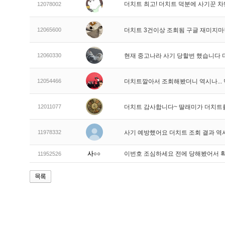
더치트 최고! 더치트 덕분에 사기꾼 차
12078002
12065600
더치트 3건이상 조회됨 구글 재미지
12060330
현재 중고나라 사기 당할번 했습니다
12054466
더치트깔아서 조회해봤더니 역시나..
12011077
더치트 감사합니다~ 딸래미가 더치트
11978332
사기 예방했어요 더치트 조회 결과 역
사○○
이번호 조심하세요 전에 당해봤어서 
11952526