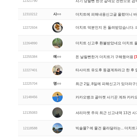
12321790
사기 당할뻔 한것 같네요 전번으로 검
사○○
12310212
더치트에 피해내용신고글 올렸더니 
더치트 덕분인지 돈 돌려받았습니다. 
12272934
더치트 신고후 환불받았네요 더치트 
12264890
예○○
12255384
돈 날릴뻔한거 더치트가 구해줬어용
[
타사이트 유도후 동결계좌라고 한 후 
12227401
명○○
12225704
최근 2일, 8일에 피해신고가 있더라
12148456
카카오뱅크 골마켓 사기꾼 계좌 카카
12135083
셔리마켓 주의 최근 신고내역 13건 
빅솔몰? 에 물건 올라달라는... 더치
12118588