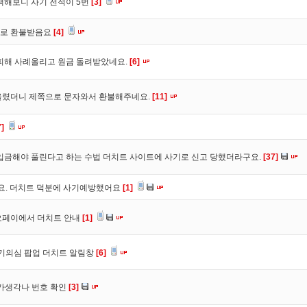
색해보니 사기 전적이 5번
[3]
바로 환불받음요
[4]
피해 사례올리고 원금 돌려받았네요.
[6]
올렸더니 제쪽으로 문자와서 환불해주네요.
[11]
7]
입금해야 풀린다고 하는 수법 더치트 사이트에 사기로 신고 당했더라구요.
[37]
구요. 더치트 덕분에 사기예방했어요
[1]
오페이에서 더치트 안내
[1]
사기의심 팝업 더치트 알림창
[6]
트가생각나 번호 확인
[3]