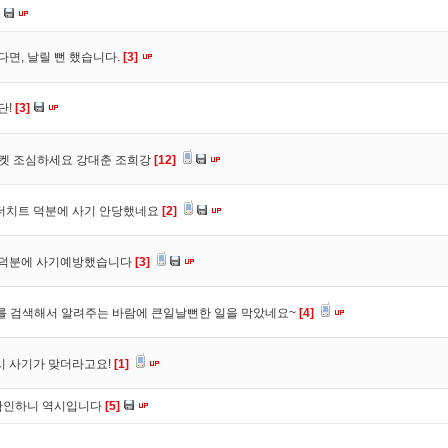
다면, 날릴 뻔 했습니다.
[3]
단!
[3]
마켓 조심하세요 강대춘 조희강
[12]
 더치트 덕분에 사기 안당했네요
[2]
. 덕분에 사기예방했습니다
[3]
를 검색해서 알려주는 바람에 큰일날뻔한 일을 막았네요~
[4]
시 사기가 맞더라고요!
[1]
확인하니 역시입니다
[5]