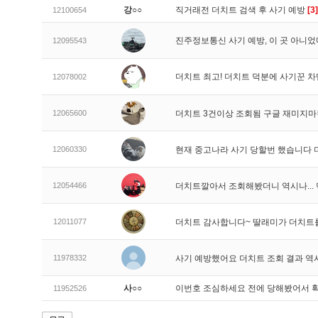
강○○
직거래전 더치트 검색 후 사기 예방
[3]
12100654
진주정보통신 사기 예방, 이 곳 아니었
12095543
더치트 최고! 더치트 덕분에 사기꾼 차
12078002
12065600
더치트 3건이상 조회됨 구글 재미지
12060330
현재 중고나라 사기 당할번 했습니다
12054466
더치트깔아서 조회해봤더니 역시나..
12011077
더치트 감사합니다~ 딸래미가 더치트
11978332
사기 예방했어요 더치트 조회 결과 역
사○○
이번호 조심하세요 전에 당해봤어서 
11952526