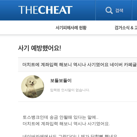
피해사례 현황
검거 소식
직거래 피해사례
고맙습니다! 감
게임 · 비실물 피해사례
스팸 피해사례
암호화폐 피해사례
더치트에 계좌입력 해보니 역시나 사기였어요 네이버 카페글인
보이스피싱 피해사례
유해사이트 목록
비공개 피해사례
보들보들이
워킹홀리데이 피해사례
입력된 인사말이 없습니다.
토스뱅크인데 송금 안될때 있다는 말에..
더치트에 계좌입력 해보니 역시나 사기였어요.
네이버카페에서도 그런다더니 제가 당할뻔 했네요.