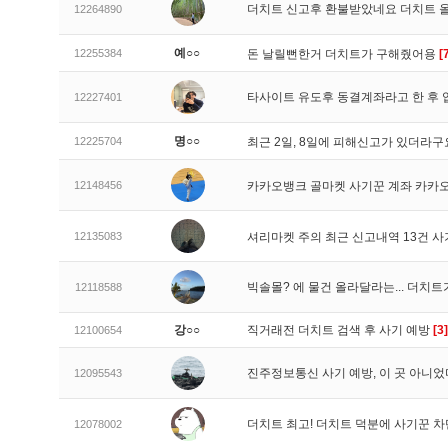
더치트 신고후 환불받았네요 더치트 
12264890
예○○
12255384
돈 날릴뻔한거 더치트가 구해줬어용
[
타사이트 유도후 동결계좌라고 한 후 
12227401
명○○
12225704
최근 2일, 8일에 피해신고가 있더라
12148456
카카오뱅크 골마켓 사기꾼 계좌 카카
12135083
셔리마켓 주의 최근 신고내역 13건 
빅솔몰? 에 물건 올라달라는... 더치
12118588
강○○
직거래전 더치트 검색 후 사기 예방
[3]
12100654
진주정보통신 사기 예방, 이 곳 아니었
12095543
더치트 최고! 더치트 덕분에 사기꾼 차
12078002