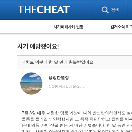
피해사례 현황
검거 소식
직거래 피해사례
고맙습니다! 감
게임 · 비실물 피해사례
스팸 피해사례
암호화폐 피해사례
더치트 덕분에 한 달 만에 환불받았어요.
보이스피싱 피해사례
유해사이트 목록
비공개 피해사례
용맹한열정
워킹홀리데이 피해사례
입력된 인사말이 없습니다.
7월 8일 매우 저렴한 명품 가방이 나와 반신반의하면서도 
물품을 올리길래 연락했지만 그 족족 차단당하고 탈퇴를 반복
는데 명품 가방 선물 받은 거 마냥 기뻤습니다. 한 달 동안
기치는 사람이 잘못이지만 순간의 유혹에 넘어가 이런 일 당