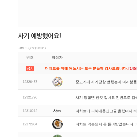
Total : 10,070 (18/504)
번호
작성자
더치트를 위해 애쓰시는 모든 분들께 감사드립니다.
[145
12326437
중고거래 사기당할 뻔했는데 여러분들
12321790
사기 당할뻔 한것 같네요 전번으로 검
사○○
12310212
더치트에 피해내용신고글 올렸더니 
더치트 덕분인지 돈 돌려받았습니다. 
12272934