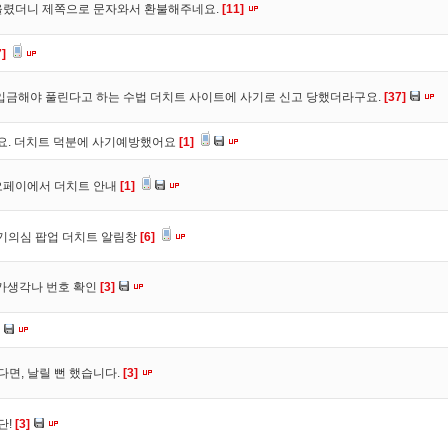
올렸더니 제쪽으로 문자와서 환불해주네요.
[11]
7]
입금해야 풀린다고 하는 수법 더치트 사이트에 사기로 신고 당했더라구요.
[37]
구요. 더치트 덕분에 사기예방했어요
[1]
오페이에서 더치트 안내
[1]
사기의심 팝업 더치트 알림창
[6]
트가생각나 번호 확인
[3]
다면, 날릴 뻔 했습니다.
[3]
단!
[3]