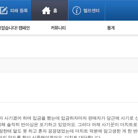
사기 예방했어요!
누적 피해사례 통계
사의 마음 전하기
자유게시판
피해물품명 통계
사기뉴스 브리핑
지역·통신사 통계
사건 사진 자료
은행 일별 피해등록 
사기방지 아이디어
신종사기 주의 정보
전문가 칼럼
금융사기 관련 영상
설마 사기겠어 하며 입금을 했는데 입금하자마자 판매자가 당근에 사기로 
해 솔직히 반이상은 포기하고 있었어요. 그러다 어제 사기꾼이 더치트로 
 신랑한테 말도 못 하고 혼자 끙끙댔었는데 더치트 덕분에 맘고생한 게 한 
하지 않도록 항상 신중해야겠어요. 더치트 대단합니다.