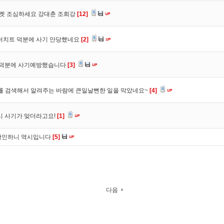
마켓 조심하세요 강대춘 조희강
[12]
 더치트 덕분에 사기 안당했네요
[2]
. 덕분에 사기예방했습니다
[3]
를 검색해서 알려주는 바람에 큰일날뻔한 일을 막았네요~
[4]
시 사기가 맞더라고요!
[1]
확인하니 역시입니다
[5]
다음