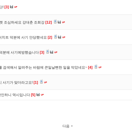
단!
[3]
마켓 조심하세요 강대춘 조희강
[12]
 더치트 덕분에 사기 안당했네요
[2]
. 덕분에 사기예방했습니다
[3]
를 검색해서 알려주는 바람에 큰일날뻔한 일을 막았네요~
[4]
시 사기가 맞더라고요!
[1]
확인하니 역시입니다
[5]
다음