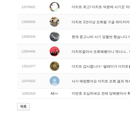
더치트 최고! 더치트 덕분에 사기꾼 차
12078002
12065600
더치트 3건이상 조회됨 구글 재미지
12060330
현재 중고나라 사기 당할번 했습니다
12054466
더치트깔아서 조회해봤더니 역시나..
12011077
더치트 감사합니다~ 딸래미가 더치트
11978332
사기 예방했어요 더치트 조회 결과 역
사○○
이번호 조심하세요 전에 당해봤어서 
11952526