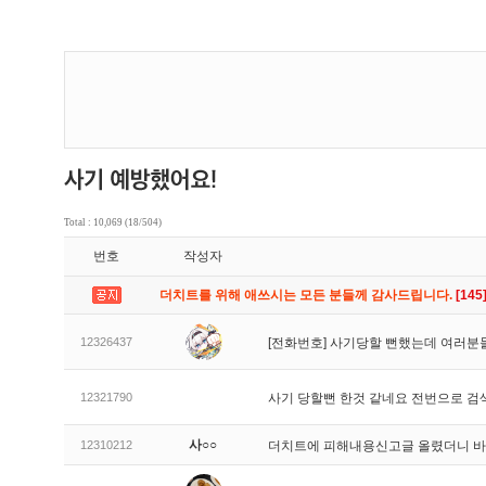
Total : 10,069 (18/504)
번호
작성자
더치트를 위해 애쓰시는 모든 분들께 감사드립니다.
[145
12326437
[전화번호] 사기당할 뻔했는데 여러분
12321790
사기 당할뻔 한것 같네요 전번으로 검
사○○
12310212
더치트에 피해내용신고글 올렸더니 