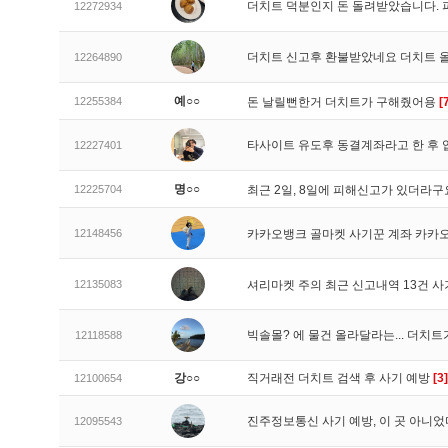
더치트 덕분인지 돈 돌려받았습니다. 
12272934
더치트 신고후 환불받았네요 더치트 
12264890
예○○
12255384
돈 날릴뻔한거 더치트가 구해줬어용
[
타사이트 유도후 동결계좌라고 한 후 
12227401
명○○
12225704
최근 2일, 8일에 피해신고가 있더라
12148456
카카오뱅크 골마켓 사기꾼 계좌 카카
12135083
셔리마켓 주의 최근 신고내역 13건 
빅솔몰? 에 물건 올라달라는... 더치
12118588
강○○
직거래전 더치트 검색 후 사기 예방
[3]
12100654
진주정보통신 사기 예방, 이 곳 아니었
12095543