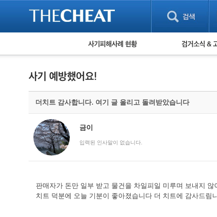
피해사례 현황
검거 소식
직거래 피해사례
고맙습니다! 감
게임 · 비실물 피해사례
스팸 피해사례
암호화폐 피해사례
더치트 감사합니다. 여기 글 올리고 돌려받았습니다
보이스피싱 피해사례
유해사이트 목록
비공개 피해사례
금이
워킹홀리데이 피해사례
입력된 인사말이 없습니다.
판매자가 돈만 일부 받고 물건을 차일피일 미루며 보내지 않아
치트 덕분에 오늘 기분이 좋아졌습니다 더 치트에 감사드림